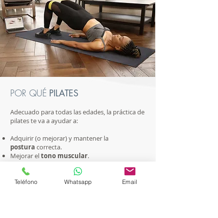
POR QUÉ
PILATES
Adecuado para todas las edades, la práctica de
pilates te va a ayudar a:
Adquirir (o mejorar) y mantener la
postura
correcta.
Mejorar el
tono muscular
.
Aplanar los músculos
abdominales
Restaurar poco a poco la
flexibilidad
.
Mejorar tu
equilibrio
.
Teléfono
Whatsapp
Email
Reducir el
estrés
.